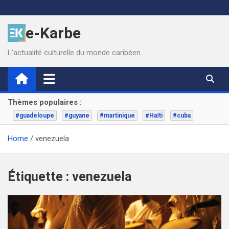
Skip
to
e-Karbe
content
L'actualité culturelle du monde caribéen
Thèmes populaires :
#guadeloupe
#guyane
#martinique
#Haïti
#cuba
Home
venezuela
Étiquette :
venezuela