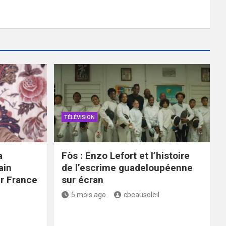
TÉLÉVISION
a
Fòs : Enzo Lefort et l’histoire
ain
de l’escrime guadeloupéenne
ur France
sur écran
5 mois ago
cbeausoleil