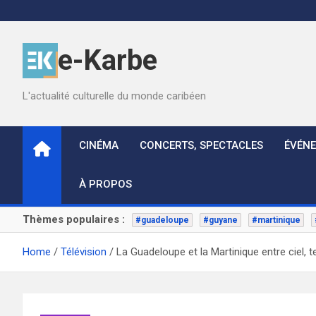
Skip
to
content
e-Karbe
L'actualité culturelle du monde caribéen
CINÉMA
CONCERTS, SPECTACLES
ÉVÉN
À PROPOS
Thèmes populaires :
#guadeloupe
#guyane
#martinique
Home
Télévision
La Guadeloupe et la Martinique entre ciel, t