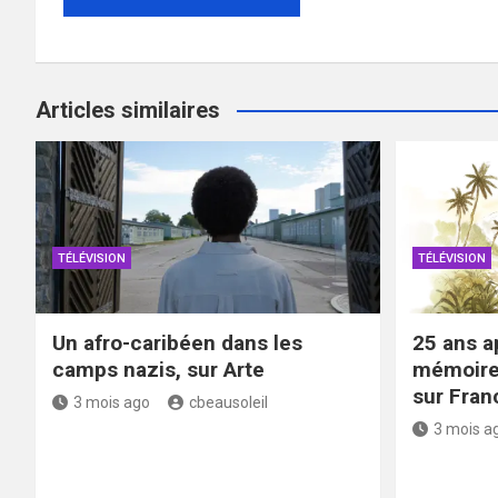
Articles similaires
TÉLÉVISION
TÉLÉVISION
Un afro-caribéen dans les
25 ans ap
camps nazis, sur Arte
mémoire 
sur Fran
3 mois ago
cbeausoleil
3 mois a