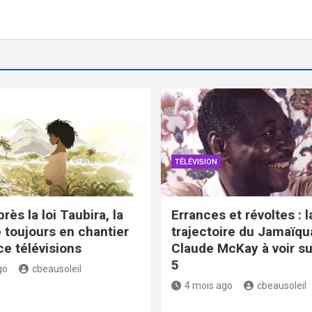
TÉLÉVISION
rès la loi Taubira, la
Errances et révoltes : l
toujours en chantier
trajectoire du Jamaïqu
ce télévisions
Claude McKay à voir s
5
go
cbeausoleil
4 mois ago
cbeausoleil