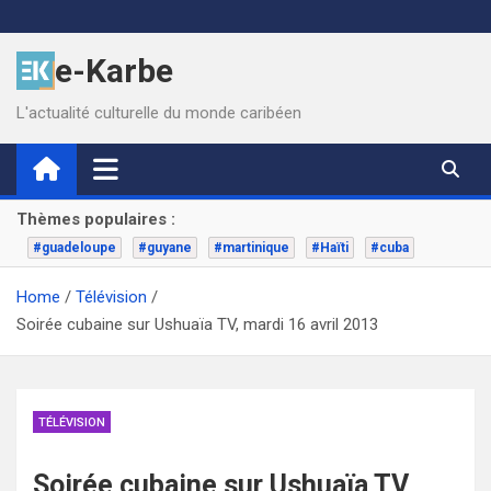
Skip
to
e-Karbe
content
L'actualité culturelle du monde caribéen
Thèmes populaires :
#guadeloupe
#guyane
#martinique
#Haïti
#cuba
Home
Télévision
Soirée cubaine sur Ushuaïa TV, mardi 16 avril 2013
TÉLÉVISION
Soirée cubaine sur Ushuaïa TV,