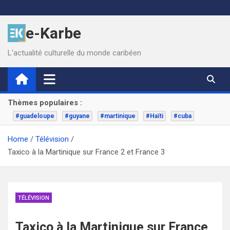
Skip
to
e-Karbe
content
L'actualité culturelle du monde caribéen
Thèmes populaires :
#guadeloupe
#guyane
#martinique
#Haïti
#cuba
Home
Télévision
Taxico à la Martinique sur France 2 et France 3
TÉLÉVISION
Taxico à la Martinique sur France