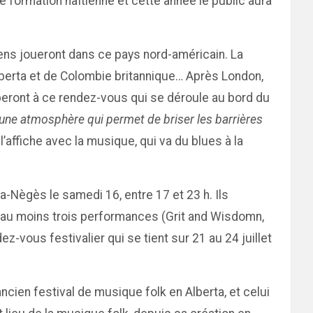
 formation haïtienne et cette année le public aura
iens joueront dans ce pays nord-américain. La
lberta et de Colombie britannique… Après London,
iciperont à ce rendez-vous qui se déroule au bord du
e une atmosphère qui permet de briser les barrières
l’affiche avec la musique, qui va du blues à la
a-Nègès le samedi 16, entre 17 et 23 h. Ils
our au moins trois performances (Grit and Wisdomn,
ez-vous festivalier qui se tient sur 21 au 24 juillet
cien festival de musique folk en Alberta, et celui