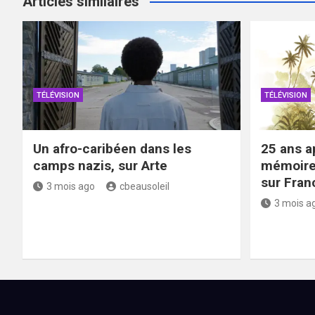
Articles similaires
TÉLÉVISION
TÉLÉVISION
Un afro-caribéen dans les
25 ans ap
camps nazis, sur Arte
mémoire 
sur Fran
3 mois ago
cbeausoleil
3 mois a