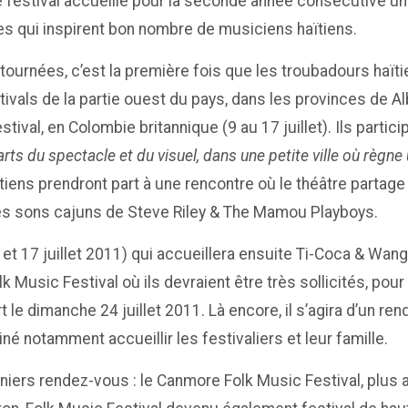
e festival accueille pour la seconde année consécutive une
es qui inspirent bon nombre de musiciens haïtiens.
 tournées, c’est la première fois que les troubadours haït
ivals de la partie ouest du pays, dans les provinces de A
stival, en Colombie britannique (9 au 17 juillet). Ils part
arts du spectacle et du visuel, dans une petite ville où règn
tiens prendront part à une rencontre où le théâtre partage 
 les sons cajuns de Steve Riley & The Mamou Playboys.
 et 17 juillet 2011) qui accueillera ensuite Ti-Coca & Wang
lk Music Festival où ils devraient être très sollicités, p
le dimanche 24 juillet 2011. Là encore, il s’agira d’un rend
iné notamment accueillir les festivaliers et leur famille.
iers rendez-vous : le Canmore Folk Music Festival, plus an