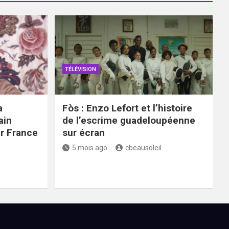
TÉLÉVISION
a
Fòs : Enzo Lefort et l’histoire
ain
de l’escrime guadeloupéenne
ur France
sur écran
5 mois ago
cbeausoleil