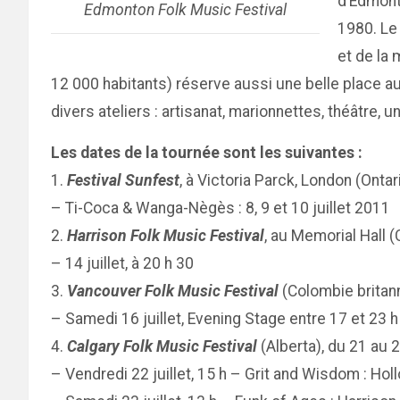
d’Edmont
Edmonton Folk Music Festival
1980. Le
et de la 
12 000 habitants) réserve aussi une belle place au
divers ateliers : artisanat, marionnettes, théâtre, u
Les dates de la tournée sont les suivantes :
1.
Festival Sunfest
, à Victoria Parck, London (Ontar
– Ti-Coca & Wanga-Nègès : 8, 9 et 10 juillet 2011
2.
Harrison Folk Music Festival
, au Memorial Hall (
– 14 juillet, à 20 h 30
3.
Vancouver Folk Music Festival
(Colombie britanni
– Samedi 16 juillet, Evening Stage entre 17 et 23 h
4.
Calgary Folk Music Festival
(Alberta), du 21 au 2
– Vendredi 22 juillet, 15 h – Grit and Wisdom : 