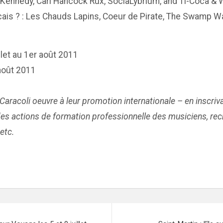
on Kennedy, Carl Hancock Rux, SociaLybrium, and Ti-Coca 
ncais ? : Les Chauds Lapins, Coeur de Pirate, The Swamp
illet au 1er août 2011
6 août 2011
 Caracoli oeuvre à leur promotion internationale – en inscri
 des actions de formation professionnelle des musiciens, re
etc.