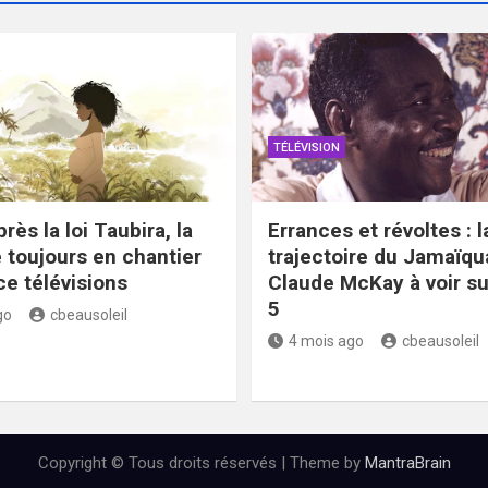
TÉLÉVISION
rès la loi Taubira, la
Errances et révoltes : l
toujours en chantier
trajectoire du Jamaïqu
ce télévisions
Claude McKay à voir s
5
go
cbeausoleil
4 mois ago
cbeausoleil
Copyright © Tous droits réservés | Theme by
MantraBrain