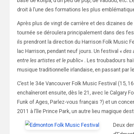
base de konpa, d’un peu de pop, de vaudou, etc. L
droit à l’une des formations les plus emblématiqu
Après plus de vingt de carrière et des dizaines de
tournée se déroulera principalement dans des fest
ils prendront la direction du Harrison Folk Music Fe
lac Harrison, pendant neuf jours. Un festival «
des 
entre les artistes et le public
« . Les troubadours haï
musique traditionnelle irlandaise, en passant par
C’est le 34e Vancouver Folk Music Festival (15, 16
enchaîneront ensuite, dès le 21, avec le Calgary Fo
Funk of Ages, Parlez-vous français ?) et un concert 
2011 à l’île Prince Park, un autre lieu magique dest
Deux dern