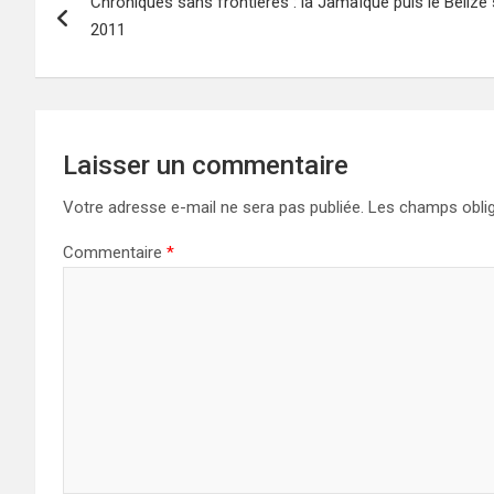
Chroniques sans frontières : la Jamaïque puis le Bélize s
de
2011
l’article
Laisser un commentaire
Votre adresse e-mail ne sera pas publiée.
Les champs oblig
Commentaire
*