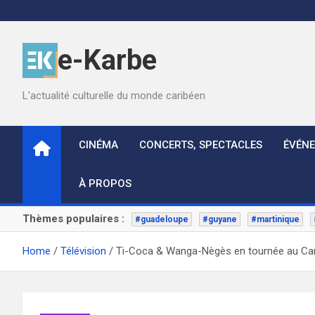
Skip
to
content
e-Karbe
L'actualité culturelle du monde caribéen
CINÉMA
CONCERTS, SPECTACLES
ÉVÉN
À PROPOS
Thèmes populaires :
#guadeloupe
#guyane
#martinique
Home
Télévision
Ti-Coca & Wanga-Nègès en tournée au C