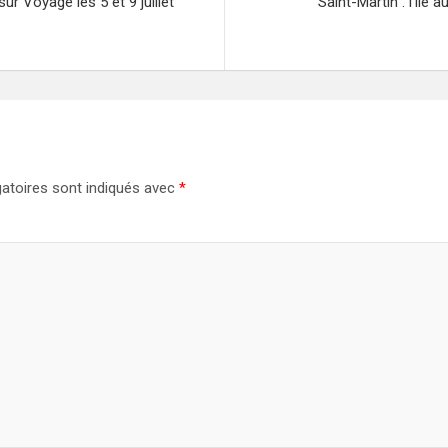
ur Voyage les 5 et 9 juillet
Saint-Martin : l’île 
atoires sont indiqués avec
*