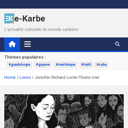
Skip
to
e-Karbe
content
L'actualité culturelle du monde caribéen
Thèmes populaires :
#guadeloupe
#guyane
#martinique
#Haïti
#cuba
Home
Livres
Jennifer Richard conte l’Outre-mer